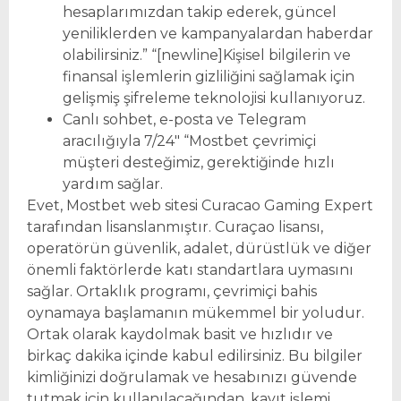
hesaplarımızdan takip ederek, güncel
yeniliklerden ve kampanyalardan haberdar
olabilirsiniz.” “[newline]Kişisel bilgilerin ve
finansal işlemlerin gizliliğini sağlamak için
gelişmiş şifreleme teknolojisi kullanıyoruz.
Canlı sohbet, e-posta ve Telegram
aracılığıyla 7/24″ “Mostbet çevrimiçi
müşteri desteğimiz, gerektiğinde hızlı
yardım sağlar.
Evet, Mostbet web sitesi Curacao Gaming Expert
tarafından lisanslanmıştır. Curaçao lisansı,
operatörün güvenlik, adalet, dürüstlük ve diğer
önemli faktörlerde katı standartlara uymasını
sağlar. Ortaklık programı, çevrimiçi bahis
oynamaya başlamanın mükemmel bir yoludur.
Ortak olarak kaydolmak basit ve hızlıdır ve
birkaç dakika içinde kabul edilirsiniz. Bu bilgiler
kimliğinizi doğrulamak ve hesabınızı güvende
tutmak için kullanılacağından, kayıt işlemi