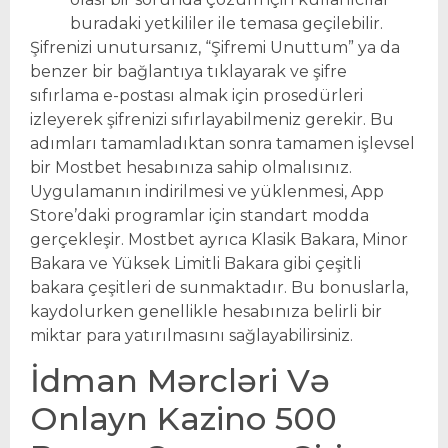
buradaki yetkililer ile temasa geçilebilir.
Şifrenizi unutursanız, “Şifremi Unuttum” ya da
benzer bir bağlantıya tıklayarak ve şifre
sıfırlama e-postası almak için prosedürleri
izleyerek şifrenizi sıfırlayabilmeniz gerekir. Bu
adımları tamamladıktan sonra tamamen işlevsel
bir Mostbet hesabınıza sahip olmalısınız.
Uygulamanın indirilmesi ve yüklenmesi, App
Store’daki programlar için standart modda
gerçekleşir. Mostbet ayrıca Klasik Bakara, Minor
Bakara ve Yüksek Limitli Bakara gibi çeşitli
bakara çeşitleri de sunmaktadır. Bu bonuslarla,
kaydolurken genellikle hesabınıza belirli bir
miktar para yatırılmasını sağlayabilirsiniz.
İdman Mərcləri Və
Onlayn Kazino 500