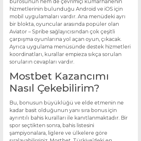
bürosunun hem de çevrimiçi kumarhanenin
hizmetlerinin bulunduğu Android ve iOS için
mobil uygulamaları vardır. Ana menüdeki ayrı
bir blokta, oyuncular arasında popüler olan
Aviator – Spribe sağlayıcısından çok çeşitli
çarpışma oyunlarına yol açan oyun, çıkacak.
Ayrıca uygulama menüsünde destek hizmetleri
koordinatları, kurallar empieza sıkça sorulan
soruların cevapları vardır.
Mostbet Kazancımı
Nasıl Çekebilirim?
Bu, bonusun büyüklüğü ve elde etmenin ne
kadar basit olduğunun yanı sıra bonus için
ayrıntılı bahis kuralları ile kanıtlanmaktadır. Bir
spor seçtikten sonra, bahis listesini
şampiyonalara, liglere ve ülkelere göre
sıralayabilirsiniz. Mostbet, Türkiye’deki en