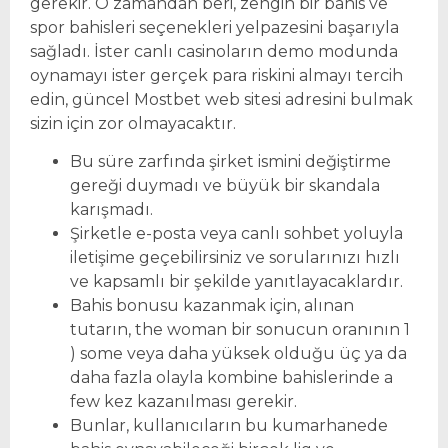
gerekir. O zamandan beri, zengin bir bahis ve
spor bahisleri seçenekleri yelpazesini başarıyla
sağladı. İster canlı casinoların demo modunda
oynamayı ister gerçek para riskini almayı tercih
edin, güncel Mostbet web sitesi adresini bulmak
sizin için zor olmayacaktır.
Bu süre zarfında şirket ismini değiştirme
gereği duymadı ve büyük bir skandala
karışmadı.
Şirketle e-posta veya canlı sohbet yoluyla
iletişime geçebilirsiniz ve sorularınızı hızlı
ve kapsamlı bir şekilde yanıtlayacaklardır.
Bahis bonusu kazanmak için, alınan
tutarın, the woman bir sonucun oranının 1
) some veya daha yüksek olduğu üç ya da
daha fazla olayla kombine bahislerinde a
few kez kazanılması gerekir.
Bunlar, kullanıcıların bu kumarhanede