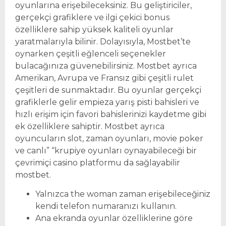
oyunlarına erişebileceksiniz. Bu geliştiriciler,
gerçekçi grafiklere ve ilgi çekici bonus
özelliklere sahip yüksek kaliteli oyunlar
yaratmalarıyla bilinir. Dolayısıyla, Mostbet’te
oynarken çeşitli eğlenceli seçenekler
bulacağınıza güvenebilirsiniz. Mostbet ayrıca
Amerikan, Avrupa ve Fransız gibi çeşitli rulet
çeşitleri de sunmaktadır. Bu oyunlar gerçekçi
grafiklerle gelir empieza yarış pisti bahisleri ve
hızlı erişim için favori bahislerinizi kaydetme gibi
ek özelliklere sahiptir. Mostbet ayrıca
oyuncuların slot, zaman oyunları, movie poker
ve canlı” “krupiye oyunları oynayabileceği bir
çevrimiçi casino platformu da sağlayabilir
mostbet.
Yalnızca the woman zaman erişebileceğiniz
kendi telefon numaranızı kullanın.
Ana ekranda oyunlar özelliklerine göre