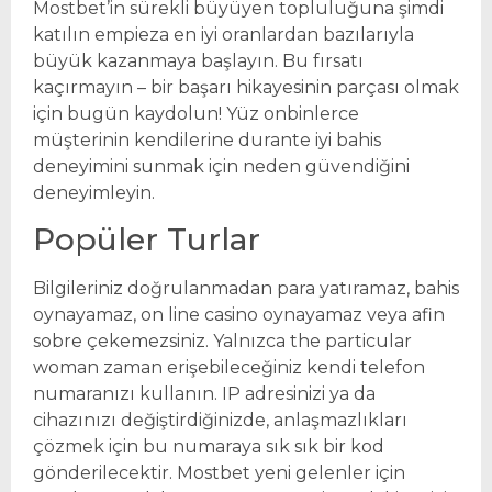
Mostbet’in sürekli büyüyen topluluğuna şimdi
katılın empieza en iyi oranlardan bazılarıyla
büyük kazanmaya başlayın. Bu fırsatı
kaçırmayın – bir başarı hikayesinin parçası olmak
için bugün kaydolun! Yüz onbinlerce
müşterinin kendilerine durante iyi bahis
deneyimini sunmak için neden güvendiğini
deneyimleyin.
Popüler Turlar
Bilgileriniz doğrulanmadan para yatıramaz, bahis
oynayamaz, on line casino oynayamaz veya afin
sobre çekemezsiniz. Yalnızca the particular
woman zaman erişebileceğiniz kendi telefon
numaranızı kullanın. IP adresinizi ya da
cihazınızı değiştirdiğinizde, anlaşmazlıkları
çözmek için bu numaraya sık sık bir kod
gönderilecektir. Mostbet yeni gelenler için