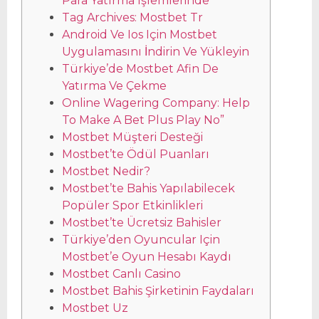
Para Yatırma Işlemlerinde
Tag Archives: Mostbet Tr
Android Ve Ios Için Mostbet
Uygulamasını İndirin Ve Yükleyin
Türkiye’de Mostbet Afin De
Yatırma Ve Çekme
Online Wagering Company: Help
To Make A Bet Plus Play No”
Mostbet Müşteri Desteği
Mostbet’te Ödül Puanları
Mostbet Nedir?
Mostbet’te Bahis Yapılabilecek
Popüler Spor Etkinlikleri
Mostbet’te Ücretsiz Bahisler
Türkiye’den Oyuncular Için
Mostbet’e Oyun Hesabı Kaydı
Mostbet Canlı Casino
Mostbet Bahis Şirketinin Faydaları
Mostbet Uz