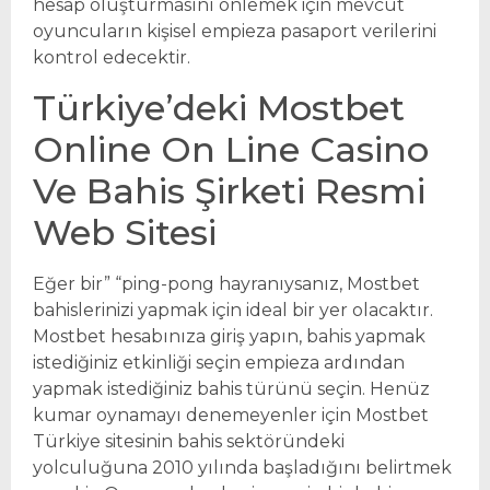
hesap oluşturmasını önlemek için mevcut
oyuncuların kişisel empieza pasaport verilerini
kontrol edecektir.
Türkiye’deki Mostbet
Online On Line Casino
Ve Bahis Şirketi Resmi
Web Sitesi
Eğer bir” “ping-pong hayranıysanız, Mostbet
bahislerinizi yapmak için ideal bir yer olacaktır.
Mostbet hesabınıza giriş yapın, bahis yapmak
istediğiniz etkinliği seçin empieza ardından
yapmak istediğiniz bahis türünü seçin. Henüz
kumar oynamayı denemeyenler için Mostbet
Türkiye sitesinin bahis sektöründeki
yolculuğuna 2010 yılında başladığını belirtmek