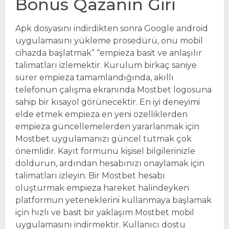
Bonus Qazanın Giri
Apk dosyasını indirdikten sonra Google android
uygulamasını yükleme prosedürü, onu mobil
cihazda başlatmak” “empieza basit ve anlaşılır
talimatları izlemektir. Kurulum birkaç saniye
sürer empieza tamamlandığında, akıllı
telefonun çalışma ekranında Mostbet logosuna
sahip bir kısayol görünecektir. En iyi deneyimi
elde etmek empieza en yeni özelliklerden
empieza güncellemelerden yararlanmak için
Mostbet uygulamanızı güncel tutmak çok
önemlidir. Kayıt formunu kişisel bilgilerinizle
doldurun, ardından hesabınızı onaylamak için
talimatları izleyin. Bir Mostbet hesabı
oluşturmak empieza hareket halindeyken
platformun yeteneklerini kullanmaya başlamak
için hızlı ve basit bir yaklaşım Mostbet mobil
uygulamasını indirmektir. Kullanıcı dostu