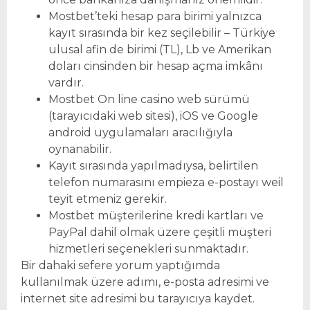
Mostbet’teki hesap para birimi yalnızca
kayıt sırasında bir kez seçilebilir – Türkiye
ulusal afin de birimi (TL), Lb ve Amerikan
doları cinsinden bir hesap açma imkânı
vardır.
Mostbet On line casino web sürümü
(tarayıcıdaki web sitesi), iOS ve Google
android uygulamaları aracılığıyla
oynanabilir.
Kayıt sırasında yapılmadıysa, belirtilen
telefon numarasını empieza e-postayı weil
teyit etmeniz gerekir.
Mostbet müşterilerine kredi kartları ve
PayPal dahil olmak üzere çeşitli müşteri
hizmetleri seçenekleri sunmaktadır.
Bir dahaki sefere yorum yaptığımda
kullanılmak üzere adımı, e-posta adresimi ve
internet site adresimi bu tarayıcıya kaydet.