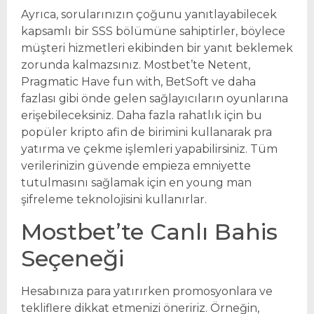
Ayrıca, sorularınızın çoğunu yanıtlayabilecek
kapsamlı bir SSS bölümüne sahiptirler, böylece
müşteri hizmetleri ekibinden bir yanıt beklemek
zorunda kalmazsınız. Mostbet’te Netent,
Pragmatic Have fun with, BetSoft ve daha
fazlası gibi önde gelen sağlayıcıların oyunlarına
erişebileceksiniz. Daha fazla rahatlık için bu
popüler kripto afin de birimini kullanarak pra
yatırma ve çekme işlemleri yapabilirsiniz. Tüm
verilerinizin güvende empieza emniyette
tutulmasını sağlamak için en young man
şifreleme teknolojisini kullanırlar.
Mostbet’te Canlı Bahis
Seçeneği
Hesabınıza para yatırırken promosyonlara ve
tekliflere dikkat etmenizi öneririz. Örneğin,