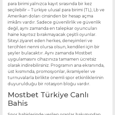
para birimi yalnızca kayıt sırasında bir kez
seçilebilir – Türkiye ulusal para birimi (TL), Lb ve
Amerikan doları cinsinden bir hesap açma
imkânı vardır. Sadece güvenilirlik ve güvenlik
değil, aynı zamanda en talepkar oyuncuları
haine kayıtsız bırakmayacak çeşitli oyunlar.
Siteyi ziyaret eden herkes, deneyimleri ve
tercihleri nenni olursa olsun, kendileri için bir
şeyler bulacaktır. Aynı zamanda Mostbet
uygulamasını cihazınıza tamamen ücretsiz
olarak indirebilirsiniz. Programın ana ekranında,
üst kısmında, promosyonlar, ikramiyeler ve
turnuvalarla birlikte önemli spor etkinliklerinin
duyurulduğu bir rotasyon bloğu vardır.
Mostbet Türkiye Canlı
Bahis
Spor bahislerinde verilen oranlar bakımından