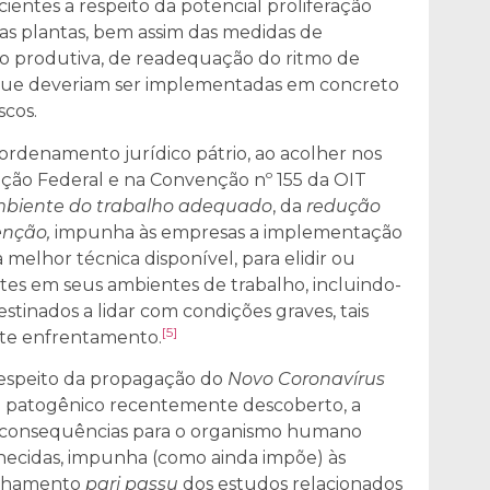
entes a respeito da potencial proliferação
s plantas, bem assim das medidas de
ão produtiva, de readequação do ritmo de
a que deveriam ser implementadas em concreto
scos.
ordenamento jurídico pátrio, ao acolher nos
tuição Federal e na Convenção nº 155 da OIT
biente do trabalho adequado
, da
redução
enção,
impunha às empresas a implementação
 melhor técnica disponível, para elidir ou
ntes em seus ambientes de trabalho, incluindo-
stinados a lidar com condições graves, tais
[5]
nte enfrentamento.
 respeito da propagação do
Novo Coronavírus
nte patogênico recentemente descoberto, a
s consequências para o organismo humano
ecidas, impunha (como ainda impõe) às
anhamento
pari passu
dos estudos relacionados