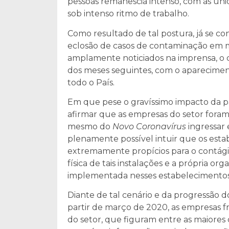
pessoas remanescia intenso, com as u
sob intenso ritmo de trabalho.
Como resultado de tal postura, já se co
eclosão de casos de contaminação em ma
amplamente noticiados na imprensa, o q
dos meses seguintes, com o apareciment
todo o País.
Em que pese o gravíssimo impacto da pa
afirmar que as empresas do setor foram 
mesmo do
Novo Coronavírus
ingressar 
plenamente possível intuir que os esta
extremamente propícios para o contágio 
física de tais instalações e a própria 
implementada nesses estabelecimentos
Diante de tal cenário e da progressão 
partir de março de 2020, as empresas fri
do setor, que figuram entre as maiores 