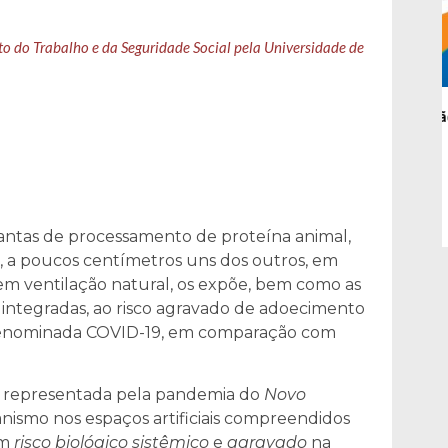
to do Trabalho e da Seguridade Social pela Universidade de
Ciclo 2: A Democracia e o Sul Global | Sessão 1
| Oficinas Preparatórias
antas de processamento de proteína animal,
 a poucos centímetros uns dos outros, em
sem ventilação natural, os expõe, bem como as
s integradas, ao risco agravado de adoecimento
denominada COVID-19, em comparação com
a representada pela pandemia do
Novo
anismo nos espaços artificiais compreendidos
um
risco biológico sistêmico
e
agravado
na