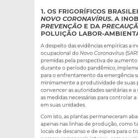
1. OS FRIGORÍFICOS BRASIL
NOVO CORONAVÍRUS.
A INO
PREVENÇÃO
E DA
PRECAUÇ
POLUIÇÃO LABOR-AMBIENT
A despeito das evidências empíricas a i
ocupacional do
Novo Coronavírus
(SARS
premidas pela perspectiva de aument
durante o período pandêmico, implem
para o enfrentamento da emergência san
minimamente a produtividade de suas
convencer as autoridades sanitárias e
as medidas necessárias para controlar a
em suas unidades.
Com isto, as plantas permaneceram aba
apenas nas linhas de produção, como ta
locais de descanso e de espera para o tra