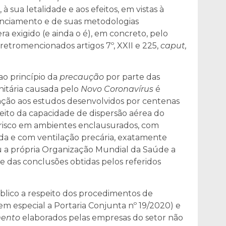
à sua letalidade e aos efeitos, em vistas à
nciamento e de suas metodologias
ra exigido (e ainda o é), em concreto, pelo
retromencionados artigos 7º, XXII e 225,
caput,
ao princípio da
precaução
por parte das
nitária causada pelo
Novo Coronavírus
é
ação aos estudos desenvolvidos por centenas
peito da capacidade de dispersão aérea do
 risco em ambientes enclausurados, com
da e com ventilação precária, exatamente
ou a própria Organização Mundial da Saúde a
 das conclusões obtidas pelos referidos
blico a respeito dos procedimentos de
(em especial a Portaria Conjunta nº 19/2020) e
mento
elaborados pelas empresas do setor não