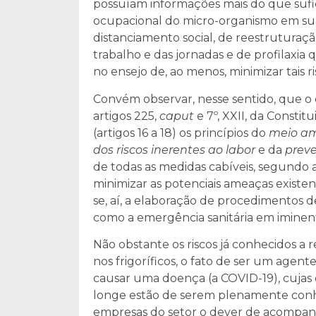
possuíam informações mais do que sufici
ocupacional do micro-organismo em sua
distanciamento social, de reestruturaç
trabalho e das jornadas e de profilaxi
no ensejo de, ao menos, minimizar tais ri
Convém observar, nesse sentido, que o 
artigos 225,
caput
e 7º, XXII, da Consti
(artigos 16 a 18) os princípios do
meio am
dos riscos inerentes ao labor
e da
prev
de todas as medidas cabíveis, segundo a
minimizar as potenciais ameaças existe
se, aí, a elaboração de procedimentos de
como a emergência sanitária em imine
Não obstante os riscos já conhecidos a
nos frigoríficos, o fato de ser um age
causar uma doença (a COVID-19), cuja
longe estão de serem plenamente conh
empresas do setor o dever de acomp