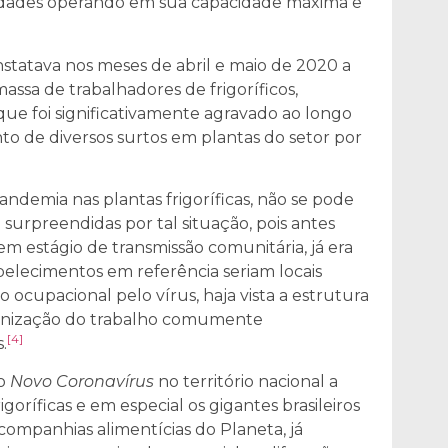
nidades operando em sua capacidade máxima e
nstatava nos meses de abril e maio de 2020 a
ssa de trabalhadores de frigoríficos,
ue foi significativamente agravado ao longo
o de diversos surtos em plantas do setor por
ndemia nas plantas frigoríficas, não se pode
surpreendidas por tal situação, pois antes
em estágio de transmissão comunitária, já era
belecimentos em referência seriam locais
ocupacional pelo vírus, haja vista a estrutura
organização do trabalho comumente
[4]
.
do
Novo Coronavírus
no território nacional a
goríficas e em especial os gigantes brasileiros
companhias alimentícias do Planeta, já