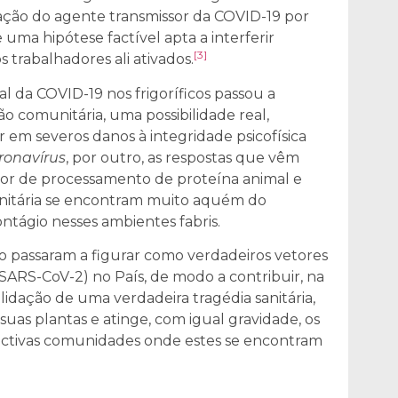
ação do agente transmissor da COVID-19 por
uma hipótese factível apta a interferir
[3]
trabalhadores ali ativados.
l da COVID-19 nos frigoríficos passou a
o comunitária, uma possibilidade real,
 em severos danos à integridade psicofísica
ronavírus
, por outro, as respostas que vêm
tor de processamento de proteína animal e
anitária se encontram muito aquém do
ontágio nesses ambientes fabris.
ico passaram a figurar como verdadeiros vetores
(SARS-CoV-2) no País, de modo a contribuir, na
lidação de uma verdadeira tragédia sanitária,
uas plantas e atinge, com igual gravidade, os
spectivas comunidades onde estes se encontram