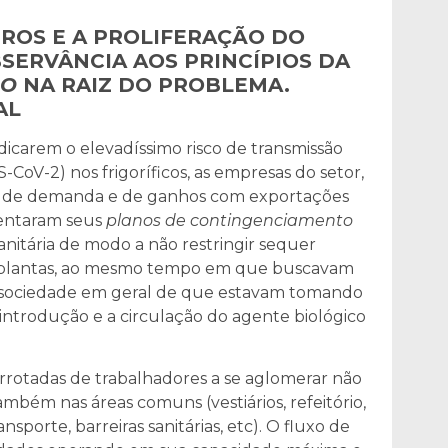
EIROS E A PROLIFERAÇÃO DO
BSERVÂNCIA AOS PRINCÍPIOS DA
ÃO
NA RAIZ DO PROBLEMA.
AL
ndicarem o elevadíssimo risco de transmissão
-CoV-2) nos frigoríficos, as empresas do setor,
o de demanda e de ganhos com exportações
entaram seus
planos de contingenciamento
itária de modo a não restringir sequer
 plantas, ao mesmo tempo em que buscavam
 a sociedade em geral de que estavam tomando
 introdução e a circulação do agente biológico
rrotadas de trabalhadores a se aglomerar não
mbém nas áreas comuns (vestiários, refeitório,
nsporte, barreiras sanitárias, etc). O fluxo de