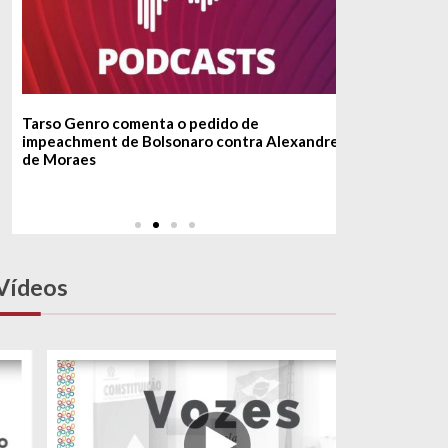
Tarso Genro comenta o pedido de
O combate a
impeachment de Bolsonaro contra Alexandre
Democracia
de Moraes
Vídeos