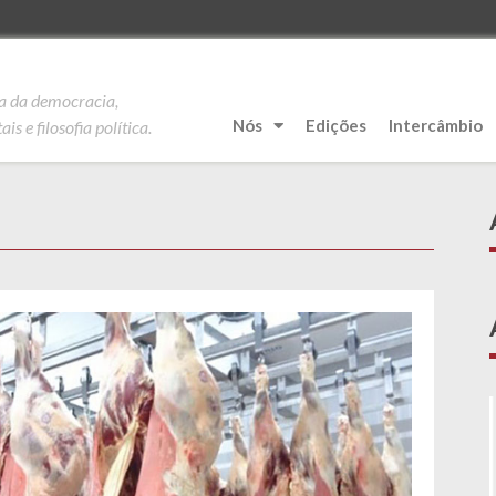
ia da democracia,
Nós
Edições
Intercâmbio
is e filosofia política.