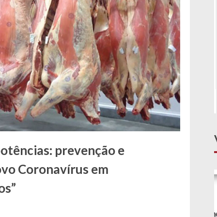
Tarso Genro fala sobre o painel Democracia
Constitucional no Estado Social
otências: prevenção e
ovo Coronavírus em
os”