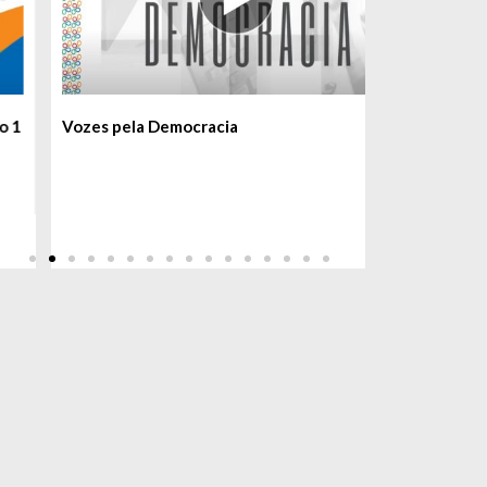
Vozes pela Democracia
Segurança P