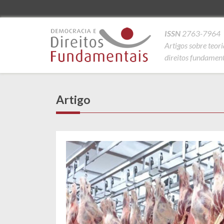
ISSN
2763-7964
Artigos sobre teor
direitos fundamenta
Artigo