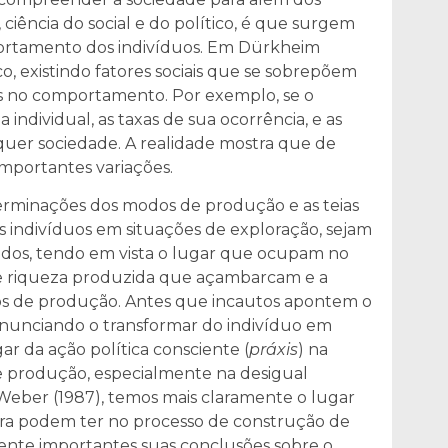
a, ciência do social e do político, é que surgem
portamento dos indivíduos. Em Dürkheim
ico, existindo fatores sociais que se sobrepõem
tos no comportamento. Por exemplo, se o
 individual, as taxas de sua ocorrência, e as
uer sociedade. A realidade mostra que de
importantes variações.
erminações dos modos de produção e as teias
 indivíduos em situações de exploração, sejam
dos, tendo em vista o lugar que ocupam no
e riqueza produzida que açambarcam e a
os de produção. Antes que incautos apontem o
nunciando o transformar do indivíduo em
r da ação política consciente (
práxis
) na
e produção, especialmente na desigual
Weber (1987), temos mais claramente o lugar
ltura podem ter no processo de construção de
amente importantes suas conclusões sobre o