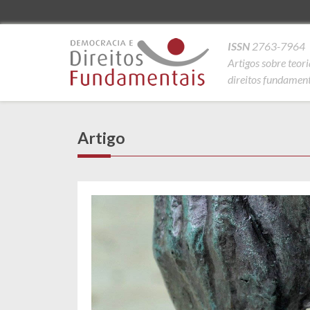
ISSN
2763-7964
Artigos sobre teor
direitos fundamenta
Artigo