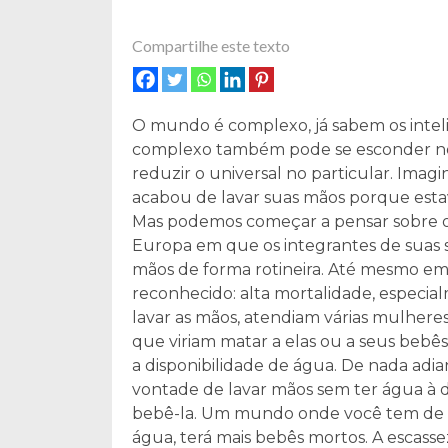
Compartilhe este texto
O mundo é complexo, já sabem os intelig
complexo também pode se esconder no
reduzir o universal no particular. Ima
acabou de lavar suas mãos porque estavam
Mas podemos começar a pensar sobre o
Europa em que os integrantes de suas s
mãos de forma rotineira. Até mesmo em
reconhecido: alta mortalidade, especi
lavar as mãos, atendiam várias mulhere
que viriam matar a elas ou a seus bebês
a disponibilidade de água. De nada adi
vontade de lavar mãos sem ter água à dis
bebê-la. Um mundo onde você tem de e
água, terá mais bebês mortos. A escas