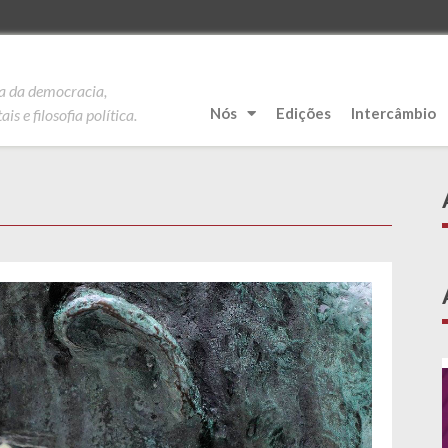
ia da democracia,
Nós
Edições
Intercâmbio
is e filosofia política.