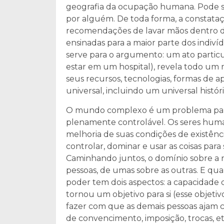
geografia da ocupação humana. Pode ser
por alguém. De toda forma, a constataçã
recomendações de lavar mãos dentro d
ensinadas para a maior parte dos indivíd
serve para o argumento: um ato partic
estar em um hospital), revela todo um
seus recursos, tecnologias, formas de a
universal, incluindo um universal histór
O mundo complexo é um problema para a
plenamente controlável. Os seres human
melhoria de suas condições de existên
controlar, dominar e usar as coisas par
Caminhando juntos, o domínio sobre a
pessoas, de umas sobre as outras. E q
poder tem dois aspectos: a capacidade
tornou um objetivo para si (esse objeti
fazer com que as demais pessoas ajam 
de convencimento, imposição, trocas, e