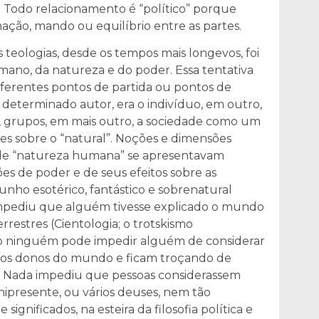
. Todo relacionamento é “político” porque
ação, mando ou equilíbrio entre as partes.
s teologias, desde os tempos mais longevos, foi
ano, da natureza e do poder. Essa tentativa
erentes pontos de partida ou pontos de
m determinado autor, era o indivíduo, em outro,
ro, grupos, em mais outro, a sociedade como um
es sobre o “natural”. Noções e dimensões
 de “natureza humana” se apresentavam
ões de poder e de seus efeitos sobre as
nho esotérico, fantástico e sobrenatural
impediu que alguém tivesse explicado o mundo
errestres (Cientologia; o trotskismo
omo ninguém pode impedir alguém de considerar
iros donos do mundo e ficam troçando de
os. Nada impediu que pessoas considerassem
presente, ou vários deuses, nem tão
significados, na esteira da filosofia política e