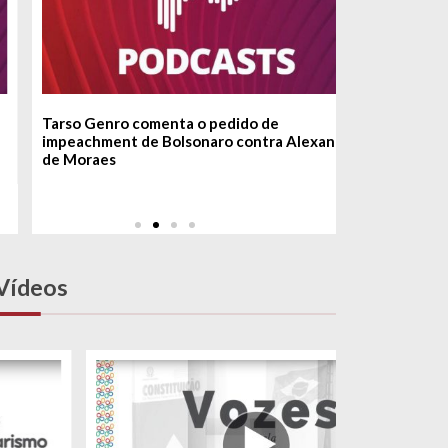
Tarso Genro comenta o pedido de
O combate a
impeachment de Bolsonaro contra Alexandre
Democracia
de Moraes
Vídeos