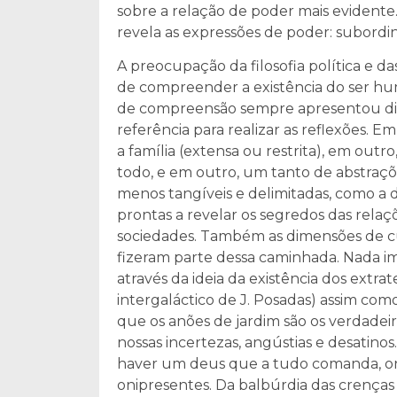
sobre a relação de poder mais evidente
revela as expressões de poder: subordin
A preocupação da filosofia política e da
de compreender a existência do ser hum
de compreensão sempre apresentou dif
referência para realizar as reflexões. E
a família (extensa ou restrita), em out
todo, e em outro, um tanto de abstraçõ
menos tangíveis e delimitadas, como a
prontas a revelar os segredos das relaç
sociedades. Também as dimensões de cu
fizeram parte dessa caminhada. Nada 
através da ideia da existência dos extrat
intergaláctico de J. Posadas) assim c
que os anões de jardim são os verdade
nossas incertezas, angústias e desatin
haver um deus que a tudo comanda, oni
onipresentes. Da balbúrdia das crenças e 