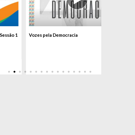
Vozes pela Democracia
Segurança P