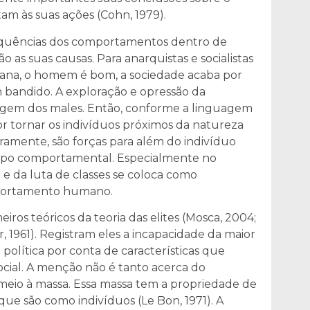
am às suas ações (Cohn, 1979).
equências dos comportamentos dentro de
o as suas causas. Para anarquistas e socialistas
niana, o homem é bom, a sociedade acaba por
um bandido. A exploração e opressão da
 origem dos males. Então, conforme a linguagem
r tornar os indivíduos próximos da natureza
ramente, são forças para além do indivíduo
mpo comportamental. Especialmente no
 e da luta de classes se coloca como
portamento humano.
ros teóricos da teoria das elites (Mosca, 2004;
, 1961). Registram eles a incapacidade da maior
política por conta de características que
ocial. A menção não é tanto acerca do
 meio à massa. Essa massa tem a propriedade de
que são como indivíduos (Le Bon, 1971). A