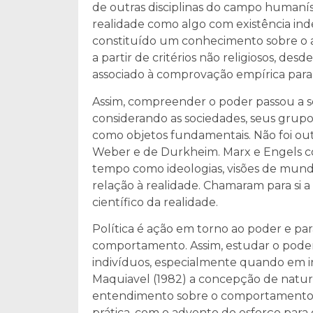
de outras disciplinas do campo humaní
realidade como algo com existência ind
constituído um conhecimento sobre o a
a partir de critérios não religiosos, de
associado à comprovação empírica para 
Assim, compreender o poder passou a ser
considerando as sociedades, seus grupos
como objetos fundamentais. Não foi out
Weber e de Durkheim. Marx e Engels co
tempo como ideologias, visões de mund
relação à realidade. Chamaram para si 
científico da realidade.
Política é ação em torno ao poder e pa
comportamento. Assim, estudar o pod
indivíduos, especialmente quando em i
Maquiavel (1982) a concepção de natur
entendimento sobre o comportamento 
prática, com o advento do esforço par