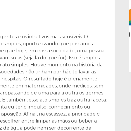
Ciclo 2: A Democracia e o Sul Global | Sessão 1
entes e os intuitivos mais sensíveis. O
| Oficinas Preparatórias
 simples, oportunizando que possamos
gine que hoje, em nossa sociedade, uma pessoa
 sujas (seja lá do que for). Isso é simples.
 ato simples. Houve momento na história da
ociedades não tinham por hábito lavar as
 hospitais. O resultado hoje é plenamente
almente em maternidades, onde médicos, sem
s, repassando de uma para a outra os germes
. E também, esse ato simples traz outra faceta:
anta eu ter o impulso, conhecimento ou
posição. Afinal, na escassez, a prioridade é
scolher entre limpar as mãos ou beber a
sez de água pode nem ser decorrente da