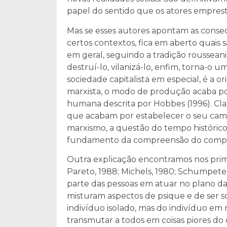
papel do sentido que os atores emprest
Mas se esses autores apontam as cons
certos contextos, fica em aberto quais sã
em geral, seguindo a tradição roussea
destruí-lo, vilanizá-lo, enfim, torna-o 
sociedade capitalista em especial, é a
marxista, o modo de produção acaba po
humana descrita por Hobbes (1996). Cla
que acabam por estabelecer o seu ca
marxismo, a questão do tempo histórico
fundamento da compreensão do com
Outra explicação encontramos nos primei
Pareto, 1988; Michels, 1980; Schumpeter
parte das pessoas em atuar no plano da 
misturam aspectos de psique e de ser s
indivíduo isolado, mas do indivíduo em
transmutar a todos em coisas piores do 