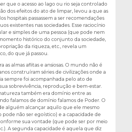
 que o acesso ao lago ou rio seja controlado
o dos efeitos do ato de limpar, levou a que as
os hospitais passassem a ser recomendações
uos existentes nas sociedades. Esse raciocínio
ular e simples de uma pessoa (que pode nem
 momento histórico do conjunto da sociedade,
propriação da riqueza, etc., revela um
ico, do que já passou.
s almas aflitas e ansiosas. O mundo não é
os construíram séries de civilizações onde a
cia sempre foi acompanhada pelo ato de
a sua sobrevivência, reprodução e bem-estar.
 natureza também era domínio entre as
uando falamos de domínio falamos de Poder. O
 de alguém alcançar aquilo que ele mesmo
vo pode não ser egoístico) e a capacidade de
conforme sua vontade (que pode ser por meio
tc.). A segunda capacidade é aquela que diz