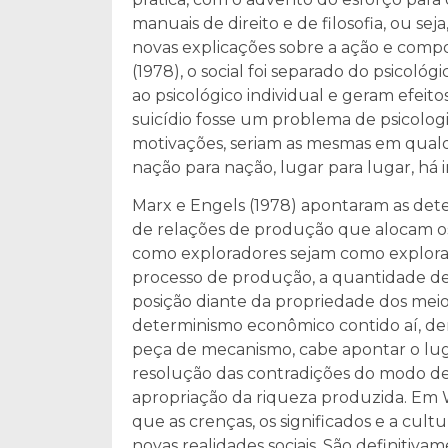
manuais de direito e de filosofia, ou sej
novas explicações sobre a ação e com
(1978), o social foi separado do psicológ
ao psicológico individual e geram efei
suicídio fosse um problema de psicologia
motivações, seriam as mesmas em qualq
nação para nação, lugar para lugar, há 
Marx e Engels (1978) apontaram as det
de relações de produção que alocam os
como exploradores sejam como explora
processo de produção, a quantidade d
posição diante da propriedade dos mei
determinismo econômico contido aí, de
peça de mecanismo, cabe apontar o luga
resolução das contradições do modo d
apropriação da riqueza produzida. Em 
que as crenças, os significados e a cu
novas realidades sociais. São definitiv