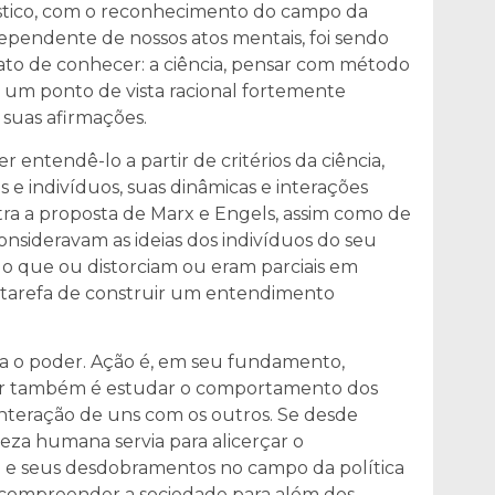
stico, com o reconhecimento do campo da
ependente de nossos atos mentais, foi sendo
to de conhecer: a ciência, pensar com método
sde um ponto de vista racional fortemente
suas afirmações.
 entendê-lo a partir de critérios da ciência,
 e indivíduos, suas dinâmicas e interações
ra a proposta de Marx e Engels, assim como de
nsideravam as ideias dos indivíduos do seu
o que ou distorciam ou eram parciais em
a tarefa de construir um entendimento
ra o poder. Ação é, em seu fundamento,
er também é estudar o comportamento dos
nteração de uns com os outros. Se desde
eza humana servia para alicerçar o
e seus desdobramentos no campo da política
a compreender a sociedade para além dos