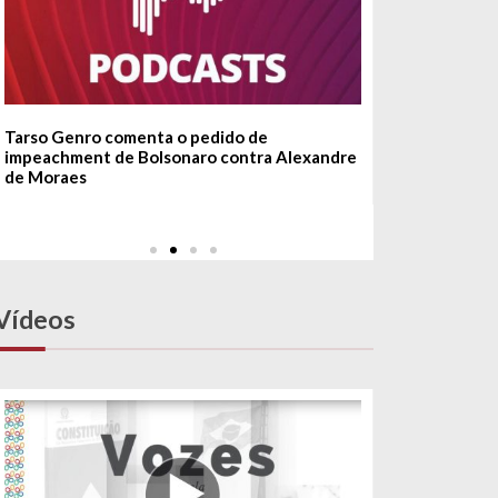
Tarso Genro comenta o pedido de
O combate a
impeachment de Bolsonaro contra Alexandre
Democracia
de Moraes
Vídeos