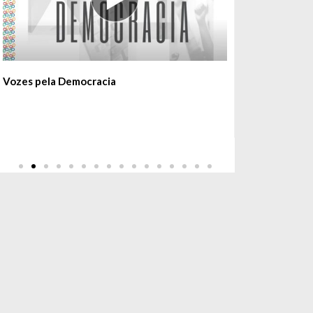
Vozes pela Democracia
Segurança P