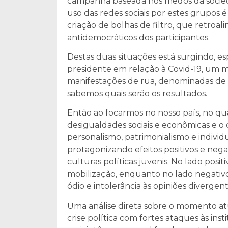
campanha baseada nos medos da sociedad
uso das redes sociais por estes grupos é
criação de bolhas de filtro, que retroa
antidemocráticos dos participantes.
Destas duas situações está surgindo, 
presidente em relação à Covid-19, um m
manifestações de rua, denominadas de
sabemos quais serão os resultados.
Então ao focarmos no nosso país, no qu
desigualdades sociais e econômicas e o c
personalismo, patrimonialismo e individ
protagonizando efeitos positivos e neg
culturas políticas juvenis. No lado posi
mobilização, enquanto no lado negativo
ódio e intolerância às opiniões divergent
Uma análise direta sobre o momento at
crise política com fortes ataques às inst