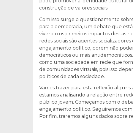
pode promover a identidade cultural do
construção de valores sociais.
Com isso surge o questionamento sobre a
para a democracia, um debate que está 
vivendo os primeiros impactos destas n
redes sociais são agentes socializadore
engajamento político, porém não podemo
democráticos ou mais antidemocráticos
como uma sociedade em rede que forma
de comunidades virtuais, pois isso dep
políticos de cada sociedade.
Vamos trazer para esta reflexão algun
estamos analisando a relação entre red
público jovem. Começamos com o debate
engajamento político. Seguiremos com us
Por fim, traremos alguns dados sobre r