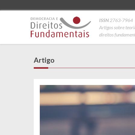
ISSN
2763-7964
Artigos sobre teor
direitos fundamenta
Artigo