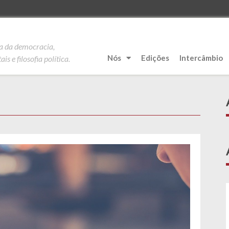
ia da democracia,
Nós
Edições
Intercâmbio
is e filosofia política.