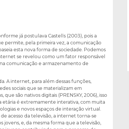
Ciclo 2: A Democracia e o Sul Global | Sessão 1
orme já postulava Castells (2003), pois a
| Oficinas Preparatórias
 permite, pela primeira vez, a comunicação
 baseia esta nova forma de sociedade. Podemos
 internet se revelou como um fator responsável
o na comunicação e armazenamento de
. A internet, para além dessas funções,
edes sociais que se materializam em
, que são nativos digitais (PRENSKY, 2006), isso
a etária é extremamente interativa, com muita
ologias e novos espaços de interação virtual.
de acesso da televisão, a internet torna-se
 jovens, e, da mesma forma que a televisão,